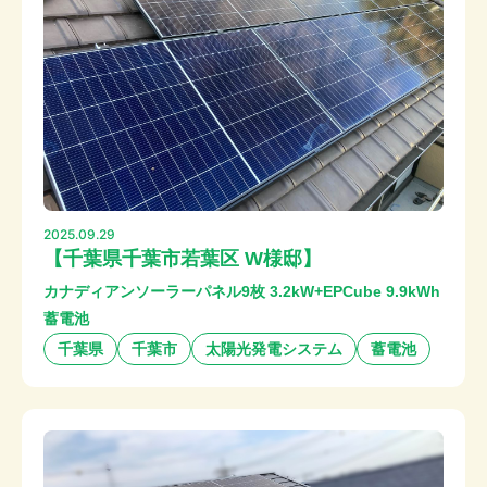
2025.09.29
【千葉県千葉市若葉区 W様邸】
カナディアンソーラーパネル9枚 3.2kW+EPCube 9.9kWh
蓄電池
千葉県
千葉市
太陽光発電システム
蓄電池