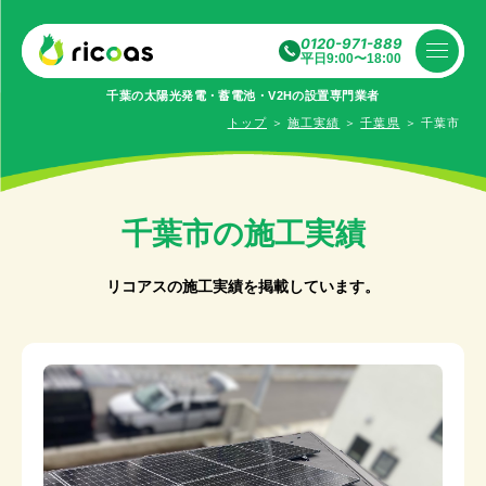
0120-971-889
平日9:00〜18:00
千葉の太陽光発電・蓄電池・V2Hの設置専⾨業者
トップ
＞
施工実績
＞
千葉県
＞
千葉市
千葉市の施工実績
リコアスの施工実績を掲載しています。