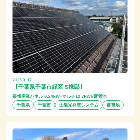
2025.01.17
【千葉県千葉市緑区 S様邸】
長州産業パネル 6.24kW+マルチ12.7kWh蓄電池
千葉県
千葉市
太陽光発電システム
蓄電池