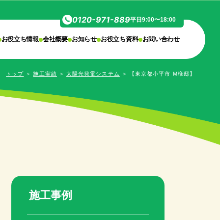
0120-971-889
平日9:00〜18:00
お役立ち情報
会社概要
お知らせ
お役立ち資料
お問い合わせ
トップ
＞
施工実績
＞
太陽光発電システム
＞
【東京都小平市 M様邸】
施工事例