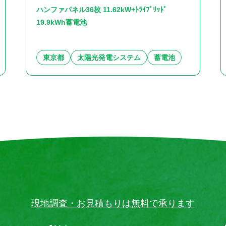
ハンファパネル36枚 11.62kW+ﾄﾗｲﾌﾞﾘｯﾄﾞ
19.9kWh蓄電池
東京都
太陽光発電システム
蓄電池
現地調査・お見積もりは無料で承ります