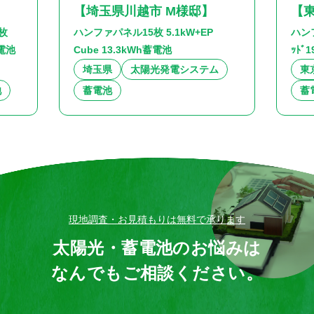
【埼玉県川越市 M様邸】
【東
枚
ハンファパネル15枚 5.1kW+EP
ハンフ
蓄電池
Cube 13.3kWh蓄電池
ｯﾄﾞ
埼玉県
太陽光発電システム
東
池
蓄電池
蓄
現地調査・お見積もりは無料で承ります
太陽光・蓄電池のお悩みは
なんでもご相談ください。