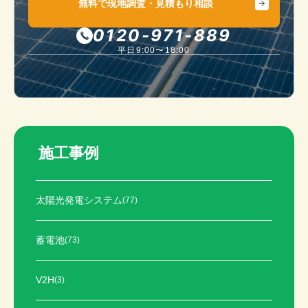
無料で現地調査・見積もり相談
0120-971-889
平日9:00〜18:00
施工事例
太陽光発電システム
(77)
蓄電池
(73)
V2H
(3)