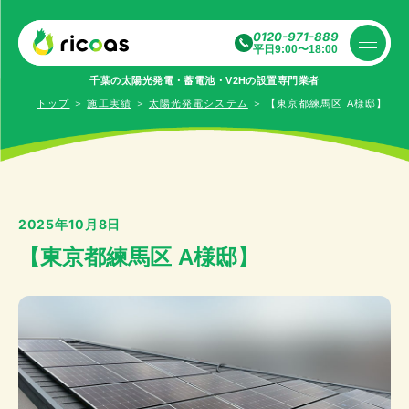
0120-971-889
平日9:00〜18:00
千葉の太陽光発電・蓄電池・V2Hの設置専⾨業者
トップ
＞
施工実績
＞
太陽光発電システム
＞
【東京都練馬区 A様邸】
2025年10月8日
【東京都練馬区 A様邸】