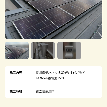
施工内容
長州産業パネル 5.39kW+ﾄﾗｲﾌﾞﾘｯﾄﾞ
14.9kWh蓄電池+V2H
施工地域
東京都練馬区