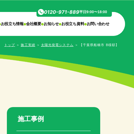
0120-971-889
平日9:00〜18:00
お役立ち情報
会社概要
お知らせ
お役立ち資料
お問い合わせ
トップ
＞
施工実績
＞
太陽光発電システム
＞
【千葉県船橋市 B様邸】
施工事例