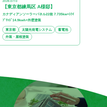
2026.07.13
【東京都練馬区 A様邸】
カナディアンソーラーパネル22枚 7.735kw+ﾄﾗｲ
ﾌﾞﾘｯﾄﾞ14.9kwh+外壁塗装
東京都
太陽光発電システム
蓄電池
外装・屋根塗装
千葉