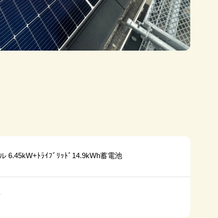
6.45kW+ﾄﾗｲﾌﾞﾘｯﾄﾞ14.9kWh蓄電池
市