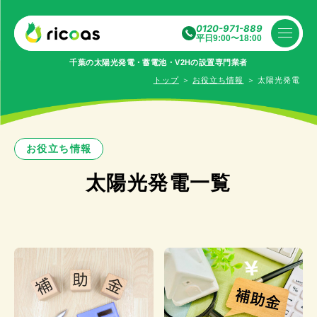
0120-971-889
平日9:00〜18:00
千葉の太陽光発電・蓄電池・V2Hの設置専⾨業者
トップ
＞
お役立ち情報
＞
太陽光発電
お役立ち情報
太陽光発電一覧