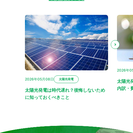
2026年0
2026年05月08日
太陽光発電
太陽光
内訳・
太陽光発電は時代遅れ？後悔しないため
に知っておくべきこと