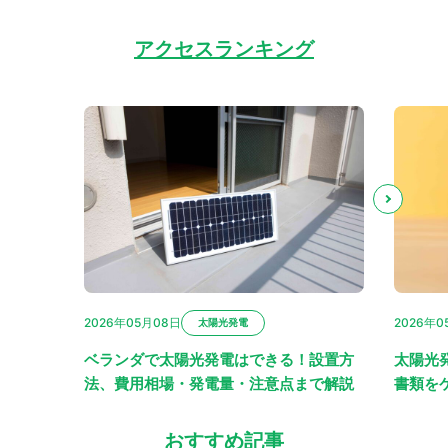
アクセスランキング
2026年05月08日
2026年0
太陽光発電
ベランダで太陽光発電はできる！設置方
太陽光
法、費用相場・発電量・注意点まで解説
書類を
おすすめ記事