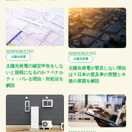
2026年06月15日
2026年06月15日
太陽光発電
太陽光発電
太陽光発電の確定申告をしな
太陽光発電が普及しない理由
いと脱税になるのか？ペナル
は？日本の普及率の実態と今
ティ・バレる理由・対処法を
後の展望を解説
解説