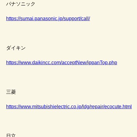
パナソニック
https://sumai.panasonic.jp/support/call/
ダイキン
https://www.daikincc.com/acceptNew/ippanTop.php
三菱
https://www.mitsubishielectric.co.jp/ldg/repair/ecocute.html
日立