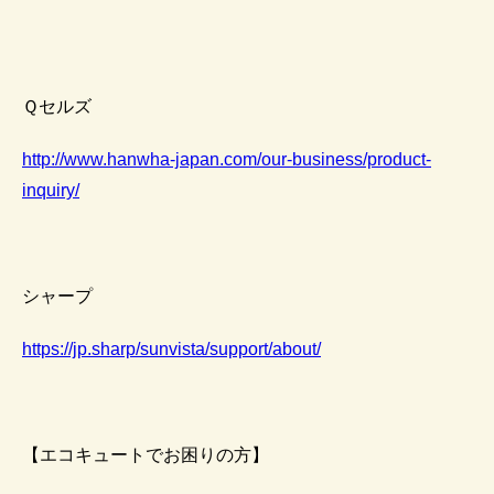
Ｑセルズ
http://www.hanwha-japan.com/our-business/product-
inquiry/
シャープ
https://jp.sharp/sunvista/support/about/
【エコキュートでお困りの方】