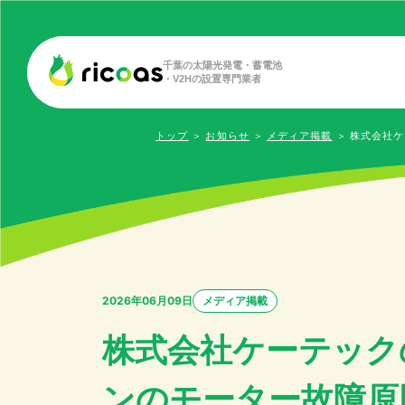
千葉の太陽光発電・蓄電池
・V2Hの設置専門業者
トップ
＞
お知らせ
＞
メディア掲載
＞
株式会社ケ
2026年06月09日
メディア掲載
株式会社ケーテック
ンのモーター故障原